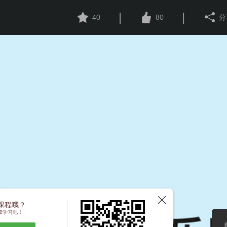
|
|
40
80
分
课程哦？
续学习吧！