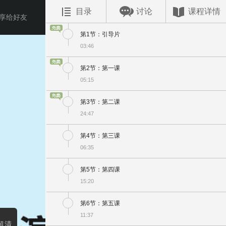
目录
讨论
课程详情
享给好友
第1节：引导片
03:46
第2节：第一课
05:15
第3节：第二课
24:47
第4节：第三课
06:35
第5节：第四课
15:20
第6节：第五课
11:37
超清